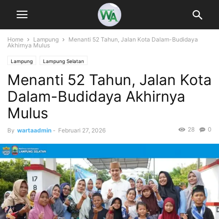
Home
Lampung
Menanti 52 Tahun, Jalan Kota Dalam-Budidaya
Akhirnya Mulus
Lampung
Lampung Selatan
Menanti 52 Tahun, Jalan Kota
Dalam-Budidaya Akhirnya
Mulus
28
0
By
wartaadmin
-
Februari 27, 2026