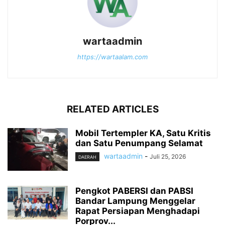
wartaadmin
https://wartaalam.com
RELATED ARTICLES
Mobil Tertempler KA, Satu Kritis
dan Satu Penumpang Selamat
wartaadmin
-
Juli 25, 2026
DAERAH
Pengkot PABERSI dan PABSI
Bandar Lampung Menggelar
Rapat Persiapan Menghadapi
Porprov...