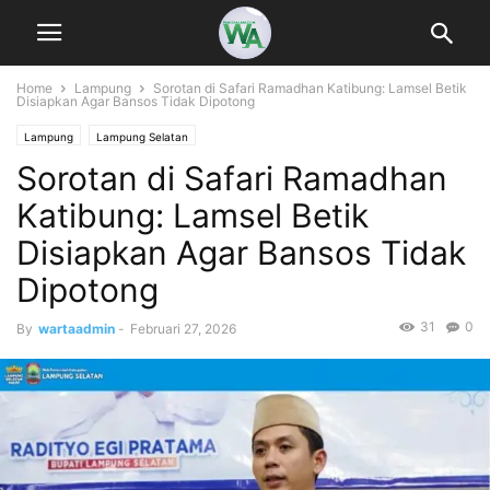
Home
Lampung
Sorotan di Safari Ramadhan Katibung: Lamsel Betik
Disiapkan Agar Bansos Tidak Dipotong
Lampung
Lampung Selatan
Sorotan di Safari Ramadhan
Katibung: Lamsel Betik
Disiapkan Agar Bansos Tidak
Dipotong
31
0
By
wartaadmin
-
Februari 27, 2026