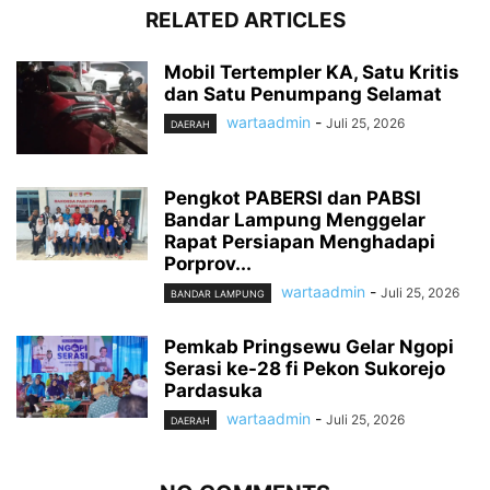
RELATED ARTICLES
Mobil Tertempler KA, Satu Kritis
dan Satu Penumpang Selamat
wartaadmin
-
Juli 25, 2026
DAERAH
Pengkot PABERSI dan PABSI
Bandar Lampung Menggelar
Rapat Persiapan Menghadapi
Porprov...
wartaadmin
-
Juli 25, 2026
BANDAR LAMPUNG
Pemkab Pringsewu Gelar Ngopi
Serasi ke-28 fi Pekon Sukorejo
Pardasuka
wartaadmin
-
Juli 25, 2026
DAERAH