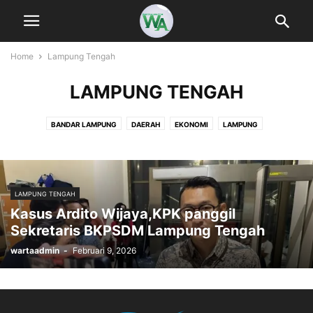
Home
Lampung Tengah
LAMPUNG TENGAH
BANDAR LAMPUNG
DAERAH
EKONOMI
LAMPUNG
LAMPUNG BARAT
LAMPUNG SELATAN
LAMPUNG TENGAH
LAMPUNG TIMUR
LAMPUNG UTARA
METRO
NASIONAL
PERTANIAN
POLITIK
PRINGSEWU
TANGGAMUS
TULANG BAWANG
LAMPUNG TENGAH
TULANG BAWANG BARAT
UTAMA
WAY KANAN
Kasus Ardito Wijaya,KPK panggil
Sekretaris BKPSDM Lampung Tengah
wartaadmin
-
Februari 9, 2026