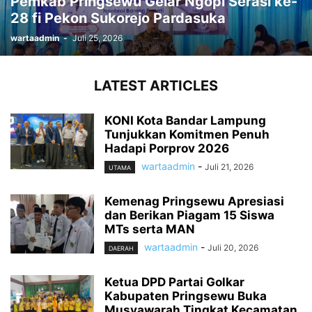
Pemkab Pringsewu Gelar Ngopi Serasi ke-
28 fi Pekon Sukorejo Pardasuka
wartaadmin
-
Juli 25, 2026
LATEST ARTICLES
KONI Kota Bandar Lampung
Tunjukkan Komitmen Penuh
Hadapi Porprov 2026
wartaadmin
-
Juli 21, 2026
UTAMA
Kemenag Pringsewu Apresiasi
dan Berikan Piagam 15 Siswa
MTs serta MAN
wartaadmin
-
Juli 20, 2026
DAERAH
Ketua DPD Partai Golkar
Kabupaten Pringsewu Buka
Musyawarah Tingkat Kecamatan