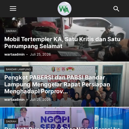
DAERAH
Mobil Tertempler KA, Satu Kritis dan Satu
Penumpang Selamat
wartaadmin
-
Juli 25, 2026
BANDAR LAMPUNG
Pengkot PABERSI dan PABSI Bandar
Lampung Menggelar Rapat Persiapan
Menghadapi Porprov...
wartaadmin
-
Juli 25, 2026
DAERAH