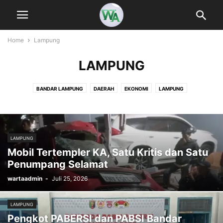
Home
Lampung
LAMPUNG
BANDAR LAMPUNG
DAERAH
EKONOMI
LAMPUNG
LAMPUNG BARAT
LAMPUNG SELATAN
LAMPUNG TENGAH
LAMPUNG TIMUR
LAMPUNG UTARA
METRO
NASIONAL
PERTANIAN
POLITIK
PRINGSEWU
TANGGAMUS
TULANG BAWANG
LAMPUNG
TULANG BAWANG BARAT
UTAMA
WAY KANAN
Mobil Tertempler KA, Satu Kritis dan Satu
Penumpang Selamat
wartaadmin
-
Juli 25, 2026
LAMPUNG
Pengkot PABERSI dan PABSI Bandar