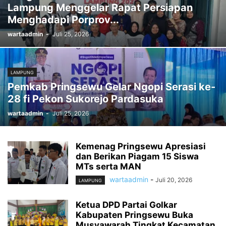
Lampung Menggelar Rapat Persiapan
Menghadapi Porprov...
wartaadmin
-
Juli 25, 2026
LAMPUNG
Pemkab Pringsewu Gelar Ngopi Serasi ke-
28 fi Pekon Sukorejo Pardasuka
wartaadmin
-
Juli 25, 2026
Kemenag Pringsewu Apresiasi
dan Berikan Piagam 15 Siswa
MTs serta MAN
wartaadmin
-
Juli 20, 2026
LAMPUNG
Ketua DPD Partai Golkar
Kabupaten Pringsewu Buka
Musyawarah Tingkat Kecamatan