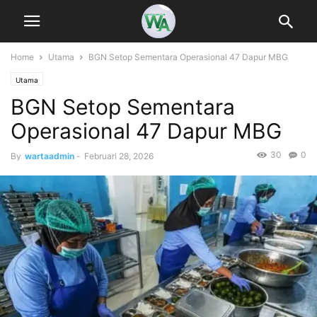
Home
Utama
BGN Setop Sementara Operasional 47 Dapur MBG
Utama
BGN Setop Sementara
Operasional 47 Dapur MBG
30
0
By
wartaadmin
-
Februari 28, 2026