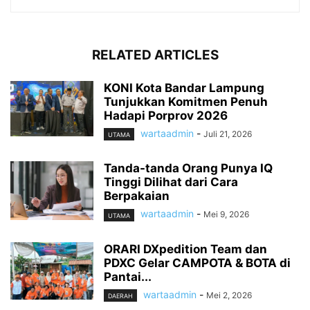
RELATED ARTICLES
KONI Kota Bandar Lampung
Tunjukkan Komitmen Penuh
Hadapi Porprov 2026
wartaadmin
-
Juli 21, 2026
UTAMA
Tanda-tanda Orang Punya IQ
Tinggi Dilihat dari Cara
Berpakaian
wartaadmin
-
Mei 9, 2026
UTAMA
ORARI DXpedition Team dan
PDXC Gelar CAMPOTA & BOTA di
Pantai...
wartaadmin
-
Mei 2, 2026
DAERAH