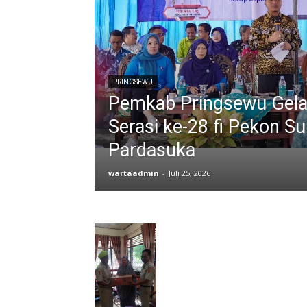
PRINGSEWU
Pemkab Pringsewu Gela
Serasi ke-28 fi Pekon S
Pardasuka
wartaadmin
-
Juli 25, 2026