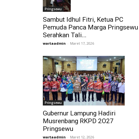
Pringsewu
Sambut Idhul Fitri, Ketua PC
Pemuda Panca Marga Pringsewu
Serahkan Tali...
wartaadmin
-
Maret 17, 2026
Pringsewu
Gubernur Lampung Hadiri
Musrenbang RKPD 2O27
Pringsewu
wartaadmin
-
Maret 12, 2026