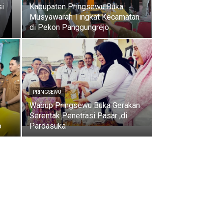
i
Kabupaten Pringsewu Buka
Musyawarah Tingkat Kecamatan
di Pekon Panggungrejo
PRINGSEWU
Wabup Pringsewu Buka Gerakan
Serentak Penetrasi Pasar ,di
o
Pardasuka