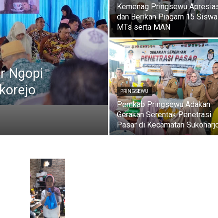
Kemenag Pringsewu Apresias
dan Berikan Piagam 15 Siswa
MTs serta MAN
r Ngopi
ukorejo
PRINGSEWU
Pemkab Pringsewu Adakan
Gerakan Serentak Penetrasi
Pasar di Kecamatan Sukoharj