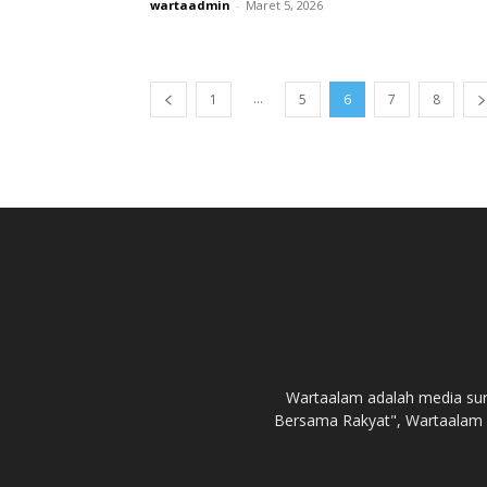
wartaadmin
-
Maret 5, 2026
...
1
5
6
7
8
Wartaalam adalah media sur
Bersama Rakyat", Wartaalam 