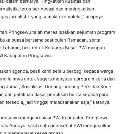
al dalam berkarya. Tingkatkan kualitas dan
rnalistik, terus berinovasi dan meningkatkan
as jurnalistik yang semakin kompleks,” ucapnya.
ten Pringsewu telah merealisasikan sejumlah program
an buka puasa bersama saat bulan Ramadan, serta
g Lebaran, baik untuk Keluarga Besar PWI maupun
PWI Kabupaten Pringsewu.
kan agenda, pasti kami selalu berbagi kepada warga
ng lainnya untuk segera menyusun program kerja dan
cang Jumat, Sosialisasi Undang-undang Pers dan Kode
an dan pelatihan dasar penulisan berita kepada para
ah tersedia, jadi tinggal melaksanakan saja,” katanya.
Pringsewu mengapresiasi PWI Kabupaten Pringsewu
dreas Andoyo, salah satu penasehat PWI mengusulkan
lebih mempererat kekeluargaan.