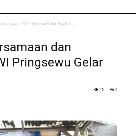
eluargaan, PWI Pringsewu Gelar Halalbihalal
ersamaan dan
WI Pringsewu Gelar
10
0