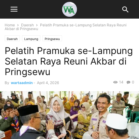
Home
Daerah
Pelatih Pramuka se-Lampung Selatan Raya Reuni
Akbar di Pringsewu
Daerah
Lampung
Pringsewu
Pelatih Pramuka se-Lampung
Selatan Raya Reuni Akbar di
Pringsewu
14
0
By
wartaadmin
-
April 4, 2026