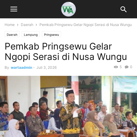
Home
Daerah
Pemkab Pringsewu Gelar Ngopi Serasi di Nusa Wungu
Daerah
Lampung
Pringsewu
Pemkab Pringsewu Gelar
Ngopi Serasi di Nusa Wungu
5
0
By
wartaadmin
-
Juli 3, 2026