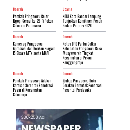
Daerah
Utama
Pemkab Pringsewu Gelar
KONI Kota Bandar Lampung
Ngopi Serasi ke-28 fi Pekon
Tunjukkan Komitmen Penuh
Sukorejo Pardasuka
Hadapi Porprov 2026
Daerah
Daerah
Kemenag Pringsewu
Ketua DPD Partai Golkar
Apresiasi dan Berikan Piagam
Kabupaten Pringsewu Buka
15 Siswa MTs serta MAN
Musyawarah Tingkat
Kecamatan di Pekon
Panggungrejo
Daerah
Daerah
Pemkab Pringsewu Adakan
Wabup Pringsewu Buka
Gerakan Serentak Penetrasi
Gerakan Serentak Penetrasi
Pasar di Kecamatan
Pasar ,di Pardasuka
Sukoharjo