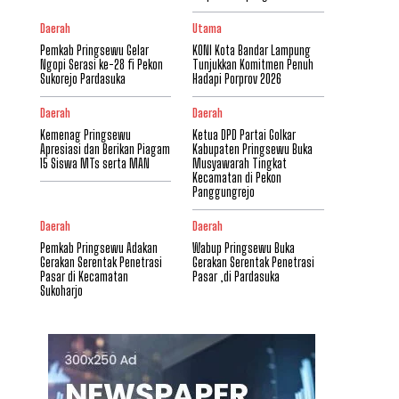
Daerah
Utama
Pemkab Pringsewu Gelar
KONI Kota Bandar Lampung
Ngopi Serasi ke-28 fi Pekon
Tunjukkan Komitmen Penuh
Sukorejo Pardasuka
Hadapi Porprov 2026
Daerah
Daerah
Kemenag Pringsewu
Ketua DPD Partai Golkar
Apresiasi dan Berikan Piagam
Kabupaten Pringsewu Buka
15 Siswa MTs serta MAN
Musyawarah Tingkat
Kecamatan di Pekon
Panggungrejo
Daerah
Daerah
Pemkab Pringsewu Adakan
Wabup Pringsewu Buka
Gerakan Serentak Penetrasi
Gerakan Serentak Penetrasi
Pasar di Kecamatan
Pasar ,di Pardasuka
Sukoharjo