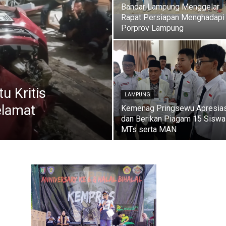
Bandar Lampung Menggelar
Rapat Persiapan Menghadapi
Porprov Lampung
u Kritis
LAMPUNG
elamat
Kemenag Pringsewu Apresias
dan Berikan Piagam 15 Siswa
MTs serta MAN