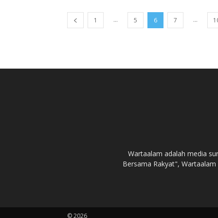
...
...
1
5
6
7
1
Wartaalam adalah media sur
Bersama Rakyat", Wartaalam 
© 2026