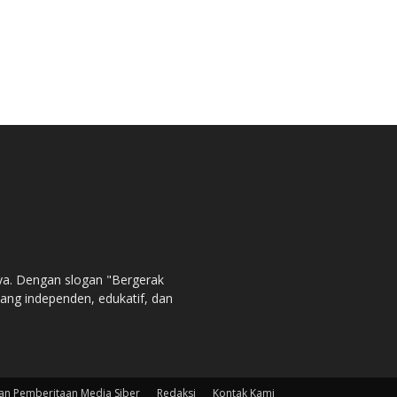
ya. Dengan slogan "Bergerak
ng independen, edukatif, dan
n Pemberitaan Media Siber
Redaksi
Kontak Kami