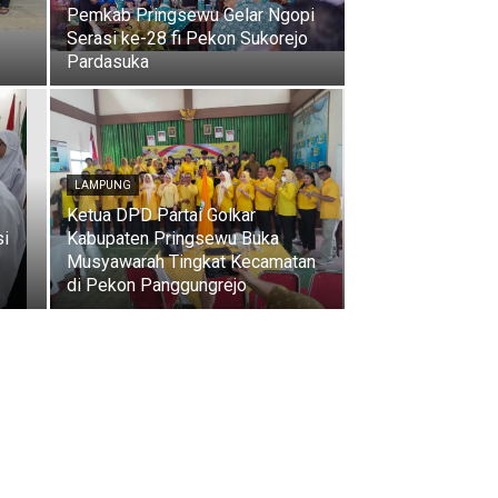
Pemkab Pringsewu Gelar Ngopi
Serasi ke-28 fi Pekon Sukorejo
Pardasuka
LAMPUNG
Ketua DPD Partai Golkar
i
Kabupaten Pringsewu Buka
Musyawarah Tingkat Kecamatan
di Pekon Panggungrejo