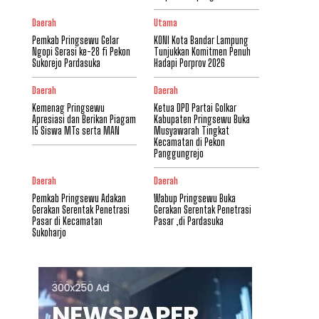
Daerah
Utama
Pemkab Pringsewu Gelar
KONI Kota Bandar Lampung
Ngopi Serasi ke-28 fi Pekon
Tunjukkan Komitmen Penuh
Sukorejo Pardasuka
Hadapi Porprov 2026
Daerah
Daerah
Kemenag Pringsewu
Ketua DPD Partai Golkar
Apresiasi dan Berikan Piagam
Kabupaten Pringsewu Buka
15 Siswa MTs serta MAN
Musyawarah Tingkat
Kecamatan di Pekon
Panggungrejo
Daerah
Daerah
Pemkab Pringsewu Adakan
Wabup Pringsewu Buka
Gerakan Serentak Penetrasi
Gerakan Serentak Penetrasi
Pasar di Kecamatan
Pasar ,di Pardasuka
Sukoharjo