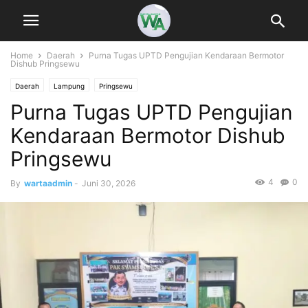
Home
Daerah
Purna Tugas UPTD Pengujian Kendaraan Bermotor
Dishub Pringsewu
Daerah
Lampung
Pringsewu
Purna Tugas UPTD Pengujian
Kendaraan Bermotor Dishub
Pringsewu
4
0
By
wartaadmin
-
Juni 30, 2026