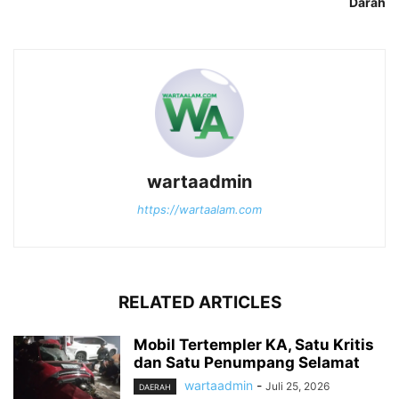
Darah
wartaadmin
https://wartaalam.com
RELATED ARTICLES
Mobil Tertempler KA, Satu Kritis
dan Satu Penumpang Selamat
wartaadmin
-
Juli 25, 2026
DAERAH